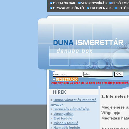
OKTATÓKNAK
VERSENYKIÍRÁS
ELSŐ FO
ORSZÁGOS DÖNTŐ
EREDMÉNYEK
FOTÓK
Amennyiben 24 órán belül nem kap értesítést regisztrác
1. Internetes f
»
Online változat és letölthető
anyagok
Megjelenése az
»
Szervezők elérhetősége
Világnapja
»
Versenykiírás
Megfejtési hatá
»
Első forduló
»
Második forduló
»
Harmadik forduló