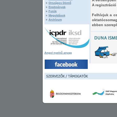
A versenyben 
»
Országos Döntő
A regisztráció
»
Eredmények
»
Fotók
Felhívjuk a c
»
Megoldások
oktatócsomag 
»
Archívum
ebben szereplő
Angol nyelvű anyag